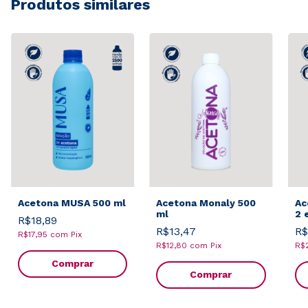
Produtos similares
Acetona MUSA 500 ml
Acetona Monaly 500
Ac
ml
2 
R$18,89
R$13,47
R$
R$17,95
com
Pix
R$12,80
com
Pix
R$
Comprar
Comprar