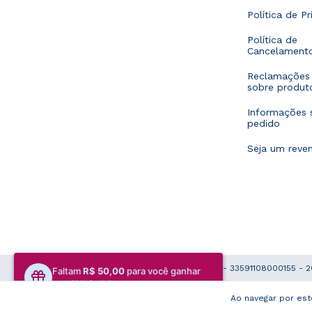
Política de P
Política de
Cancelament
Reclamações 
sobre produt
Informações 
pedido
Seja um reve
Copyright Laboratório Musa LTDA - 33591108000155 - 2
Faltam
R$ 50,00
para você ganhar
seu 1º brinde!
Ao navegar por est