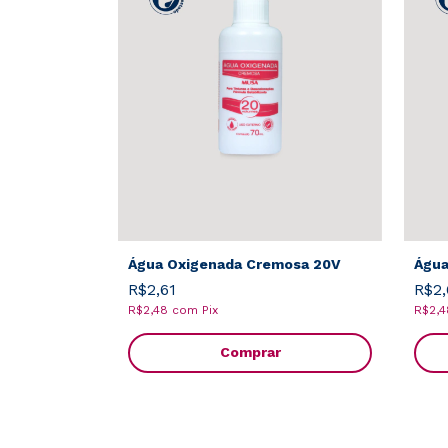
Água Oxigenada Cremosa 20V
Água
R$2,61
R$2,
R$2,48
com
Pix
R$2,
Comprar