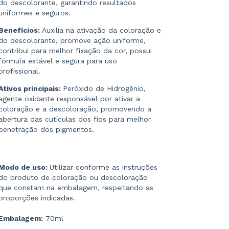
do descolorante, garantindo resultados
uniformes e seguros.
Benefícios:
Auxilia na ativação da coloração e
do descolorante, promove ação uniforme,
contribui para melhor fixação da cor, possui
fórmula estável e segura para uso
profissional.
Ativos principais:
Peróxido de Hidrogênio,
agente oxidante responsável por ativar a
coloração e a descoloração, promovendo a
abertura das cutículas dos fios para melhor
penetração dos pigmentos.
Modo de uso:
Utilizar conforme as instruções
do produto de coloração ou descoloração
que constam na embalagem, respeitando as
proporções indicadas.
Embalagem:
70ml