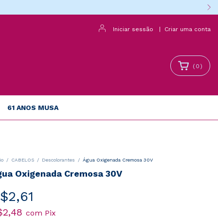
Iniciar sessão
|
Criar uma conta
(
0
)
61 ANOS MUSA
io
/
CABELOS
/
Descolorantes
/
Água Oxigenada Cremosa 30V
gua Oxigenada Cremosa 30V
$2,61
$2,48
com
Pix