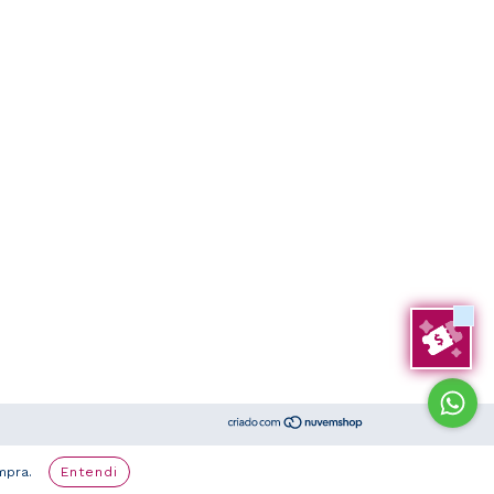
mpra.
Entendi