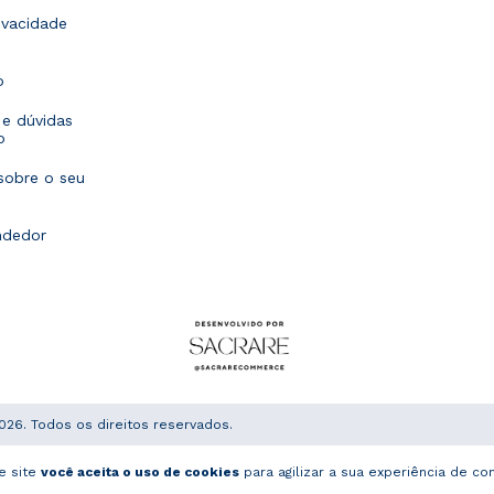
rivacidade
o
e dúvidas
o
sobre o seu
ndedor
026. Todos os direitos reservados.
e site
você aceita o uso de cookies
para agilizar a sua experiência de co