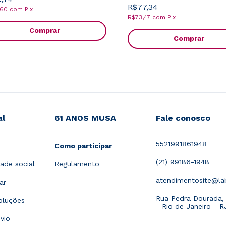
R$77,34
,60
com
Pix
R$73,47
com
Pix
Comprar
Comprar
al
61 ANOS MUSA
Fale conosco
5521991861948
Como participar
(21) 99186-1948
ade social
Regulamento
atendimentosite@l
ar
Rua Pedra Dourada, 1
oluções
- Rio de Janeiro - R
vio