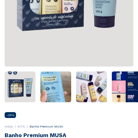
-
25
%
Início
/
KITS
/
Banho Premium MUSA
Banho Premium MUSA