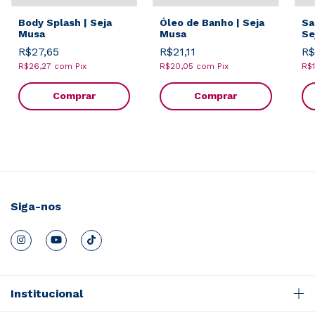
Body Splash | Seja
Óleo de Banho | Seja
Sa
Musa
Musa
Se
R$27,65
R$21,11
R$
R$26,27
com
Pix
R$20,05
com
Pix
R$1
Comprar
Comprar
Siga-nos
Institucional