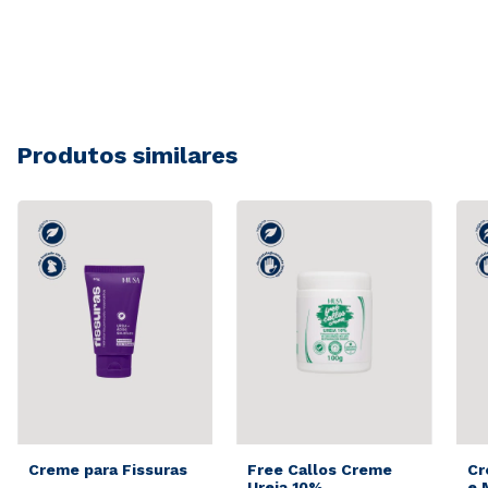
Produtos similares
Creme para Fissuras
Free Callos Creme
Cr
Ureia 10%
e 