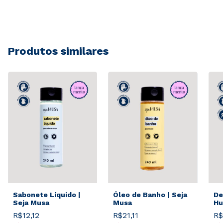
Produtos similares
Sabonete Líquido |
Óleo de Banho | Seja
De
Seja Musa
Musa
Hu
R$12,12
R$21,11
R$