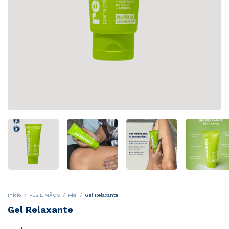
Início
/
PÉS E MÃOS
/
Pés
/
Gel Relaxante
Gel Relaxante