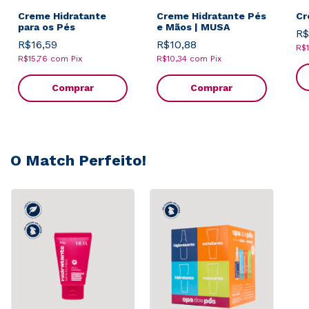
Creme Hidratante
Creme Hidratante Pés
Cr
para os Pés
e Mãos | MUSA
R$
R$16,59
R$10,88
R$
R$15,76
com
Pix
R$10,34
com
Pix
Comprar
Comprar
O Match Perfeito!