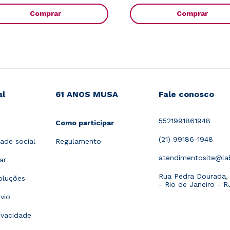
Comprar
Comprar
al
61 ANOS MUSA
Fale conosco
5521991861948
Como participar
(21) 99186-1948
ade social
Regulamento
atendimentosite@l
ar
Rua Pedra Dourada, 1
oluções
- Rio de Janeiro - R
vio
rivacidade