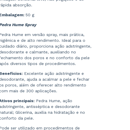
rápida absorção.
Embalagem:
50 g
Pedra Hume Spray
Pedra Hume em versão spray, mais prática,
higiênica e de alto rendimento. Ideal para o
cuidado diário, proporciona ação adstringente,
desodorante e calmante, auxiliando no
fechamento dos poros e no conforto da pele
após diversos tipos de procedimentos.
Benefícios:
Excelente ação adstringente e
desodorante, ajuda a acalmar a pele e fechar
os poros, além de oferecer alto rendimento
com mais de 300 aplicações.
Ativos principais:
Pedra Hume, ação
adstringente, antisséptica e desodorante
natural; Glicerina, auxilia na hidratação e no
conforto da pele.
Pode ser utilizado em procedimentos de