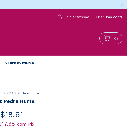
Iniciar sessão
|
Criar uma conta
(
0
)
61 ANOS MUSA
io
/
KITS
/
Kit Pedra Hume
it Pedra Hume
$18,61
$17,68
com
Pix