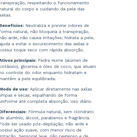
transpiração, respeitando o funcionamento
natural do corpo e cuidando da pele das
axilas.
Benefícios:
Neutraliza e previne odores de
forma natural, não bloqueia a transpiração,
não arde, não causa irritações, hidrata a pele,
ajuda a evitar o escurecimento das axilas e
possui toque seco com rápida absorção.
Ativos principais:
Pedra Hume (alúmen de
potássio), glicerina e óleo de coco, que atuam
no controle do odor enquanto hidratam e
mantêm a pele equilibrada.
Modo de uso:
Aplicar diretamente nas axilas
limpas e secas, espalhando de forma
uniforme até completa absorção. Uso diário.
Diferenciais:
Fórmula natural, sem cloridrato
de alumínio, álcool, parabenos e fragrância.
Pode ser usado pós-depilação, não arde e
possui ação suave, com menor risco de
irritação. Sensorial leve, não pegajoso e de