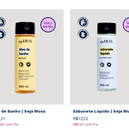
 de Banho | Seja Musa
Sabonete Líquido | Seja M
,11
R$12,12
,05
com
Pix
R$11,51
com
Pix