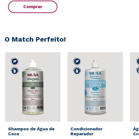
Comprar
O Match Perfeito!
Shampoo de Água de
Condicionador
Ág
Coco
Reparador
Cr