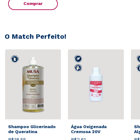
Comprar
O Match Perfeito!
Shampoo Glicerinado
Água Oxigenada
Sh
de Queratina
Cremosa 20V
Al
R$18,55
R$2,61
R$