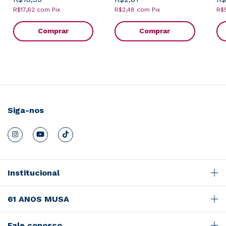
R$17,62
com
Pix
R$2,48
com
Pix
R$
Comprar
Comprar
Siga-nos
Institucional
61 ANOS MUSA
Fale conosco