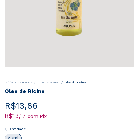
Início
/
CABELOS
/
Óleos capilares
/
Óleo de Rícino
Óleo de Rícino
R$13,86
R$13,17
com
Pix
Quantidade
60ml