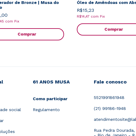
erador de Bronze | Musa do
Óleo de Amêndoas com Abs
o
R$15,23
,00
R$14,47
com
Pix
,45
com
Pix
Comprar
Comprar
al
61 ANOS MUSA
Fale conosco
5521991861948
Como participar
(21) 99186-1948
ade social
Regulamento
atendimentosite@l
ar
Rua Pedra Dourada, 1
oluções
- Rio de Janeiro - R