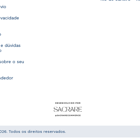
vio
rivacidade
o
e dúvidas
o
sobre o seu
ndedor
026. Todos os direitos reservados.