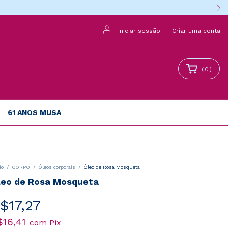
Iniciar sessão
|
Criar uma conta
(
0
)
61 ANOS MUSA
io
/
CORPO
/
Óleos corporais
/
Óleo de Rosa Mosqueta
leo de Rosa Mosqueta
$17,27
$16,41
com
Pix