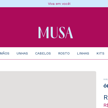
Viva em você!
 MÃOS
UNHAS
CABELOS
ROSTO
LINHAS
KITS
Iníc
Ó
R
R