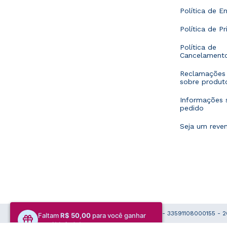
Política de En
Política de P
Política de
Cancelament
Reclamações 
sobre produt
Informações 
pedido
Seja um reve
Copyright Laboratório Musa LTDA - 33591108000155 - 2
Faltam
R$ 50,00
para você ganhar
seu 1º brinde!