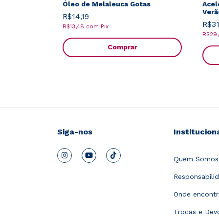
Óleo de Melaleuca Gotas
Acel
Verã
R$14,19
R$31
R$13,48
com
Pix
R$29
Comprar
Siga-nos
Institucion
Quem Somos
Responsabilid
Onde encontr
Trocas e Dev