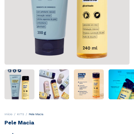
Início
/
KITS
/
Pele Macia
Pele Macia