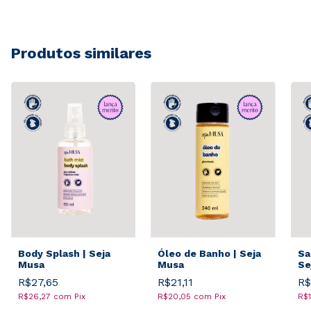
Produtos similares
Body Splash | Seja
Óleo de Banho | Seja
Sa
Musa
Musa
Se
R$27,65
R$21,11
R$
R$26,27
com
Pix
R$20,05
com
Pix
R$1