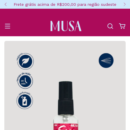
Frete grátis acima de R$200,00 para região sudeste