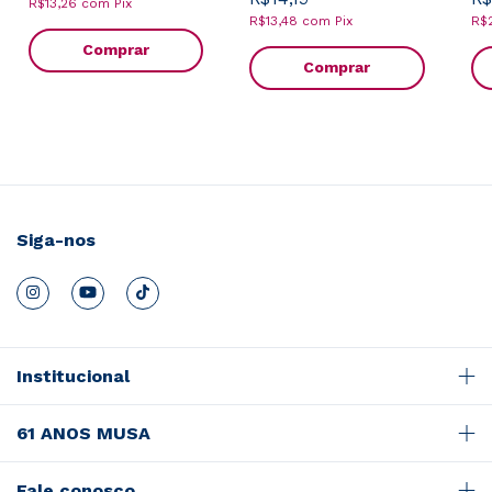
R$13,26
com
Pix
R$13,48
com
Pix
R$
Comprar
Comprar
Siga-nos
Institucional
61 ANOS MUSA
Fale conosco