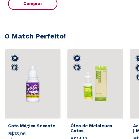
Comprar
O Match Perfeito!
Gota Mágica Secante
Óleo de Melaleuca
Ac
Gotas
| 
R$13,96
R$14,19
R$