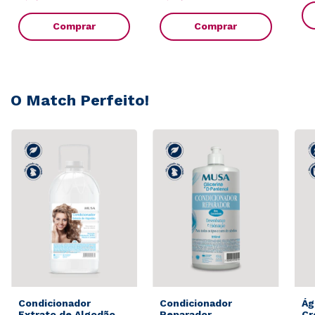
Comprar
Comprar
O Match Perfeito!
Condicionador
Condicionador
Ág
Extrato de Algodão
Reparador
Cr