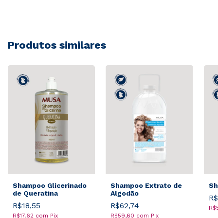
Produtos similares
Shampoo Glicerinado
Shampoo Extrato de
Sh
de Queratina
Algodão
R$
R$18,55
R$62,74
R$
R$17,62
com
Pix
R$59,60
com
Pix