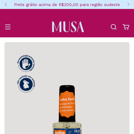
Frete grátis acima de R$200,00 para região sudeste