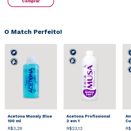
Comprar
O Match Perfeito!
Acetona Monaly Blue
Acetona Profissional
Am
100 ml
2 em 1
Cu
R$3,29
R$23,13
R$