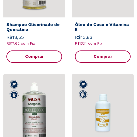
Shampoo Glicerinado de
Óleo de Coco e Vitamina
Queratina
E
R$18,55
R$13,83
R$17,62
com
Pix
R$13,14
com
Pix
Comprar
Comprar